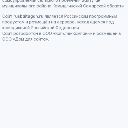
самоуправления сельского поселения Байтуган
муниципального района Камышлинский Самарской области.
Сайт
rusbaitugan.ru
является
Российским программным
продуктом
и
размещён на сервере, находящемся под
юрисдикцией Российской Федерации
.
Сайт
разработан
в ООО «КопыленКомпани» и
размещён
в
ООО «Дом для сайта».