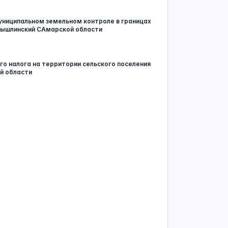
униципальном земельном контроле в границах
мышлинский САмарской области
ого налога на территории сельского поселения
й области